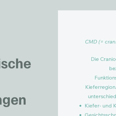
CMD (= cran
ische
​Die Crani
be
Funktion
Kieferregio
ngen
unterschiedl
Kiefer- und
Gesichtssch